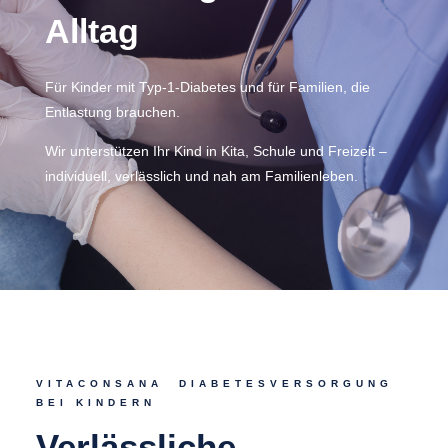
Alltag
Für Kinder mit Typ-1-Diabetes und für Familien, die
Entlastung brauchen.
Wir unterstützen Ihr Kind in Kita, Schule und Freizeit –
individuell, verlässlich und nah am Familienleben.
VITACONSANA DIABETESVERSORGUNG
BEI KINDERN
Verlässliche